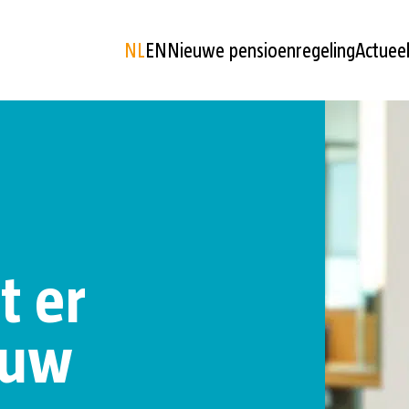
NL
EN
Nieuwe pensioenregeling
Actuee
t er
 uw